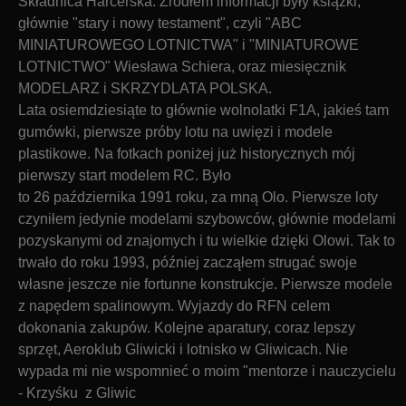
Składnica Harcerska. Źródłem informacji były książki,
głównie "stary i nowy testament", czyli "ABC
MINIATUROWEGO LOTNICTWA" i "MINIATUROWE
LOTNICTWO" Wiesława Schiera, oraz miesięcznik
MODELARZ
i SKRZYDLATA POLSKA.
Lata osiemdziesiąte to głównie wolnolatki F1A, jakieś tam
gumówki, pierwsze próby lotu na uwięzi i modele
plastikowe. Na fotkach poniżej już historycznych mój
pierwszy start modelem RC. Było
to 26 października 1991 roku, za mną Olo. Pierwsze loty
czyniłem jedynie modelami szybowców, głównie modelami
pozyskanymi od znajomych i tu wielkie dzięki Olowi.
Tak to
trwało do roku 1993, później zacząłem strugać swoje
własne jeszcze nie fortunne konstrukcje. Pierwsze modele
z napędem spalinowym. Wyjazdy do RFN celem
dokonania zakupów. Kolejne aparatury, coraz lepszy
sprzęt, Aeroklub Gliwicki i lotnisko w Gliwicach.
Nie
wypada mi nie wspomnieć o moim "mentorze
i nauczycielu
- Krzyśku z Gliwic