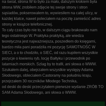
na świat, strona W to było za mało, dalszym krokiem była
strona WW, zrobiłem zdjęcie tej swoje strony i stron
sąsiadów, pokserowałem to, wywiesiłem na całej ulicy, w
każdej klatce, nawet poleciałem na pocztę zamieścić adres
strony w książce telefonicznej.
To cały czas było nie to, w dalszym ciągu brakowało nam
tego ostatniego W. Praktyka praktyką, ale wiedza
teoretyczna jest najważniejsza, poszedłem do księgarni,
bardzo miła pani poradziła mi pozycję SAMOTNOŚĆ W
SIECI, a o to chodziło, o SIEĆ, od razu kupiłem wszystkie
pozycje o łowieniu ryb, locję Bałtyku i przewodnik po
latarniach morskich. Szlag by to trafił, ani słowa o WWW.
Szukałem dalej, obejrzałem wszystkie występy Adama
Słodowego, obleciałem Castoramy na południu kraju,
przejrzałem 30 roczników Młodego Technika,
od deski do deski przeczytałem pierwsze wydanie ZRÓB TO
SAM Adama Słodowego, ani słowa o WWW.