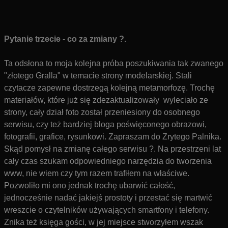
Pytanie trzecie - co za zmiany ?.
Ta odsłona to moja kolejna próba poszukiwania tak zwanego
"złotego Gralla" w temacie strony modelarskiej. Stali
czytacze zapewne dostrzegą kolejną metamorfozę.
Trochę
materiałów, które już się zdezaktualizowały wyleciało ze
strony, cały dział foto został przeniesiony do osobnego
serwisu, czy też bardziej bloga poświęconego obrazowi,
fotografii, grafice, rysunkowi. Zapraszam do Zrytego Palnika.
Skąd pomysł na zmianę całego serwisu ?.
Na przestrzeni lat
cały czas szukam odpowiedniego narzędzia do tworzenia
www, nie wiem czy tym razem trafiłem na właściwe.
Pozwoliło mi ono jednak trochę ubarwić całość,
jednocześnie nadać jakiejś prostoty i przestać się martwić
wreszcie o czytelników używających smartfony i telefony.
Znika też księga gości, w jej miejsce stworzyłem wszak