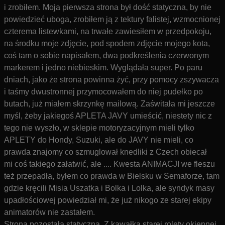
i zrobiłem. Moja pierwsza strona był dość statyczna, by nie
powiedzieć uboga, zrobiłem ją z tektury falistej, wzmocnionej
czterema listewkami, na trwałe zawiesiłem w przedpokoju,
na środku moje zdjęcie, pod spodem zdjęcie mojego kota,
coś tam o sobie napisałem, dwa podkreślenia czerwonym
markerem i jedno niebieskim. Wyglądała super. Po paru
dniach, jako że strona powinna żyć, przy pomocy zszywacza
i taśmy dwustronnej przymocowałem do niej pudełko po
butach, już miałem skrzynkę mailową. Zaświtała mi jeszcze
myśl, żeby jakiegoś APLETA JAVY umieścić, niestety nic z
tego nie wyszło, w sklepie motoryzacyjnym mieli tylko
APLETY do Hondy, Suzuki, ale do JAVY nie mieli, co
prawda znajomy co szmuglował knedliki z Czech obiecał
mi coś takiego załatwić, ale .... Kwesta ANIMACJI we fleszu
też przepadła, byłem co prawda w Bielsku w Semaforze, tam
gdzie kręcili Misia Uszatka i Bolka i Lolka, ale syndyk masy
upadłościowej powiedział mi, że już nikogo ze starej ekipy
animatorów nie zastałem.
Strona pozostała statyczna. Z kawałka starej rolety okiennej