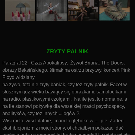
ZRYTY PALNIK
Paragraf 22, Czas Apokalipsy, Żywot Briana, The Doors,
obrazy Beksińskiego, ślimak na ostrzu brzytwy, koncert Pink
Floyd widziany
na żywo, totalnie zryty baniak, czy też zryty palnik. Facet w
słusznym już wieku bawiący się obrazkami, samolocikami
na radio, plastikowymi czołgami. Na ile jest to normalne, a
na ile stanowi pożywkę dla wszelkiej maści psychospecy,
analityków, czy też innych ...logów ?.
Wisi mi to, wisi totalnie, mam to głęboko
w .... pie. Żaden
ekshibicjonizm z mojej strony, ot chciałbym pokazać, dać