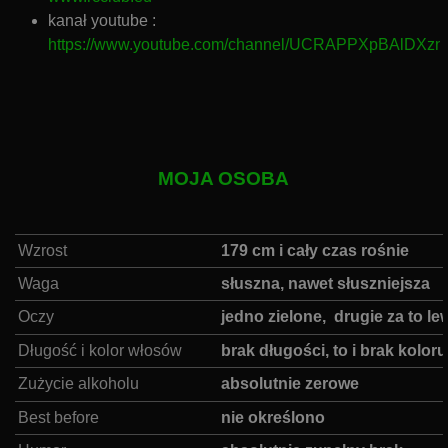
kanał youtube :
https://www.youtube.com/channel/UCRAPPXpBAlDXz
MOJA OSOBA
Wzrost
:
179 cm i cały czas rośnie
Waga
:
słuszna, nawet słuszniejsza
Oczy
:
jedno zielone, drugie za to le
Długość i kolor włosów
:
brak długości, to i brak koloru
Zużycie alkoholu
:
absolutnie zerowe
Best before
:
nie określono