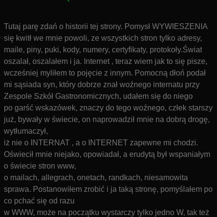
Tutaj parę zdań o historii tej strony. Pomysł WYWIESZENIA
się kwitł we mnie powoli, ze wszystkich stron tylko adresy,
maile, piny, puki, kody, numery, certyfikaty, protokoły.Świat
oszalał, oszalałem i ja. Internet , teraz wiem jak to się pisze,
wcześniej myliłem to pojęcie z innym. Pomocną dłoń podał
mi sąsiada syn, który dobrze znał woźnego internatu przy
Zespole Szkół Gastronomicznych, udałem się do niego
po garść wskazówek, znaczy do tego woźnego, człek starszy
już, bywały w świecie, on naprowadził mnie na dobrą drogę,
wytłumaczył,
iż nie o INTERNAT , a o INTERNET zapewne mi chodzi.
Oświecił mnie niejako, opowiadał, a erudytą był wspaniałym
o świecie stron www,
o mailach, allegrach, onetach, randkach, niesamowita
sprawa. Postanowiłem zrobić i ja taką stronę, pomyślałem po
co pchać się od razu
w WWW, może na początku wystarczy tylko jedno W, tak też