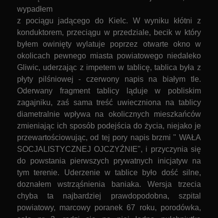
wypadłem
z pociągu jadącego do Kielc. W wyniku kłótni z
konduktorem, przeciągu
w przedziale, becik w który
byłem owinięty wylatuje poprzez otwarte okno w
okolicach pewnego miasta powiatowego niedaleko
Gliwic, uderzając z impetem w tablicę, tablica była z
płyty pilśniowej - czerwony napis na białym tle.
Oderwany fragment tablicy ląduje w pobliskim
zagajniku, zaś sama treść uwieczniona na tablicy
diametralnie wpływa na okolicznych mieszkańców
zmieniając ich sposób podejścia do życia, niejako je
przewartościowując, od tej pory napis brzmi " WAŁA
SOCJALISTYCZNEJ OJCZYŹNIE",
i przyczynia się
do powstania pierwszych prywatnych inicjatyw na
tym terenie. Uderzenie w tablice było dość silne,
doznałem wstrząśnienia baniaka. Wersja trzecia
chyba ta najbardziej prawdopodobna, szpital
powiatowy, marcowy poranek 67 roku, porodówka,