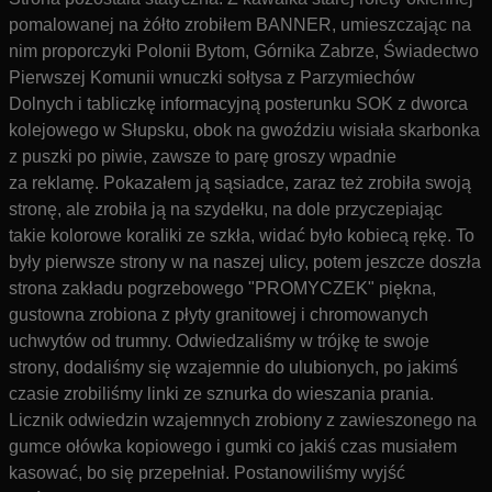
pomalowanej na żółto zrobiłem BANNER, umieszczając na
nim proporczyki Polonii Bytom, Górnika Zabrze, Świadectwo
Pierwszej Komunii wnuczki sołtysa z Parzymiechów
Dolnych i tabliczkę informacyjną posterunku SOK z dworca
kolejowego w Słupsku, obok na gwoździu wisiała skarbonka
z puszki po piwie, zawsze to parę groszy wpadnie
za reklamę. Pokazałem ją sąsiadce, zaraz też zrobiła swoją
stronę, ale zrobiła ją na szydełku, na dole przyczepiając
takie kolorowe koraliki ze szkła, widać było kobiecą rękę. To
były pierwsze strony w na naszej ulicy, potem jeszcze doszła
strona zakładu pogrzebowego "PROMYCZEK" piękna,
gustowna zrobiona z płyty granitowej i chromowanych
uchwytów od trumny. Odwiedzaliśmy w trójkę te swoje
strony, dodaliśmy się wzajemnie do ulubionych, po jakimś
czasie zrobiliśmy linki ze sznurka do wieszania prania.
Licznik odwiedzin wzajemnych zrobiony z zawieszonego na
gumce ołówka kopiowego i gumki co jakiś czas musiałem
kasować, bo się przepełniał. Postanowiliśmy wyjść