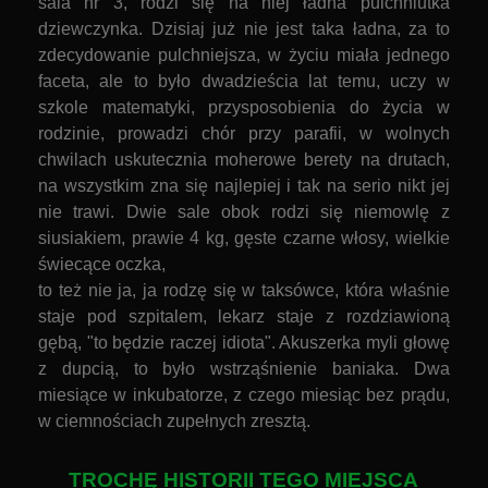
sala nr 3, rodzi się na niej ładna pulchniutka
dziewczynka. Dzisiaj już nie jest taka ładna, za to
zdecydowanie pulchniejsza, w życiu miała jednego
faceta, ale to było dwadzieścia lat temu, uczy
w
szkole matematyki, przysposobienia do życia w
rodzinie, prowadzi chór przy parafii, w wolnych
chwilach uskutecznia moherowe berety na drutach,
na wszystkim zna się najlepiej
i tak na serio nikt jej
nie trawi. Dwie sale obok rodzi się niemowlę z
siusiakiem, prawie 4 kg, gęste czarne włosy, wielkie
świecące oczka,
to też nie ja, ja rodzę się w taksówce, która właśnie
staje pod szpitalem, lekarz staje z rozdziawioną
gębą, "to będzie raczej idiota". Akuszerka myli głowę
z dupcią, to było wstrząśnienie baniaka. Dwa
miesiące w inkubatorze, z czego miesiąc bez prądu,
w ciemnościach zupełnych zresztą.
TROCHĘ HISTORII TEGO MIEJSCA