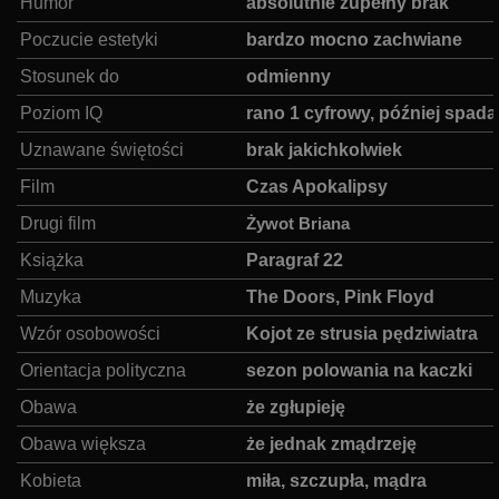
Humor
:
absolutnie zupełny brak
Poczucie estetyki
:
bardzo mocno zachwiane
Stosunek do
:
odmienny
Poziom IQ
:
rano 1 cyfrowy, później spada
Uznawane świętości
:
brak jakichkolwiek
Film
:
Czas Apokalipsy
Drugi film
:
Żywot Briana
Książka
:
Paragraf 22
Muzyka
:
The Doors, Pink Floyd
Wzór osobowości
:
Kojot ze strusia pędziwiatra
Orientacja polityczna
:
sezon polowania na kaczki
Obawa
:
że zgłupieję
Obawa większa
:
że jednak zmądrzeję
Kobieta
:
miła, szczupła, mądra