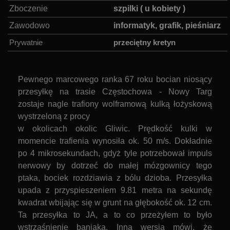
Zboczenie
:
szpilki ( u kobiety )
Zawodowo
:
informatyk, grafik, pieśniarz
Prywatnie
:
przeciętny kretyn
Pewnego marcowego ranka 67 roku bocian niosący
przesyłkę na trasie Częstochowa - Nowy Targ
zostaje nagle trafiony wolframową kulką łożyskową
wystrzeloną z procy
w okolicach okolic Gliwic. Prędkość kulki w
momencie trafienia wynosiła ok. 50 m/s. Dokładnie
po 4 mikrosekundach, gdyż tyle potrzebował impuls
nerwowy by dotrzeć do małej mózgownicy tego
ptaka, bociek rozdziawia z bólu dzioba. Przesyłka
upada z przyspieszeniem 9.81 metra na sekundę
kwadrat wbijając się w grunt na głębokość ok. 12 cm.
Ta przesyłka to JA, a to co przeżyłem to było
wstrząśnienie baniaka. Inna wersja mówi, że