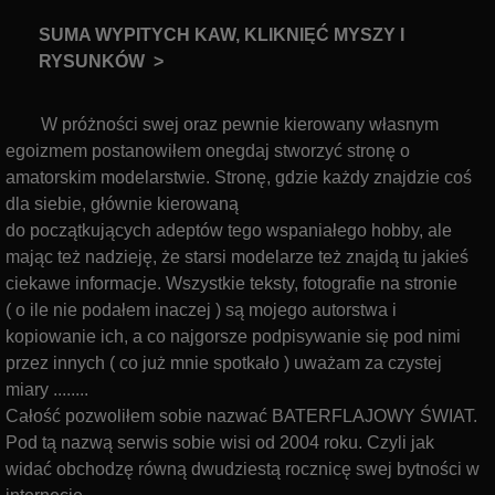
SUMA WYPITYCH KAW, KLIKNIĘĆ MYSZY I
RYSUNKÓW >
W próżności swej oraz pewnie kierowany własnym
egoizmem postanowiłem onegdaj stworzyć stronę o
amatorskim modelarstwie. Stronę, gdzie każdy znajdzie coś
dla siebie, głównie kierowaną
do początkujących adeptów tego wspaniałego hobby, ale
mając też nadzieję, że starsi modelarze też znajdą tu jakieś
ciekawe informacje. Wszystkie teksty, fotografie na stronie
( o ile nie podałem inaczej ) są mojego autorstwa i
kopiowanie ich,
a co najgorsze podpisywanie się pod nimi
przez innych ( co już mnie spotkało ) uważam za czystej
miary ........
Całość pozwoliłem sobie nazwać
BATERFLAJOWY ŚWIAT.
Pod tą nazwą serwis sobie wisi od 2004 roku. Czyli jak
widać obchodzę równą dwudziestą rocznicę swej bytności w