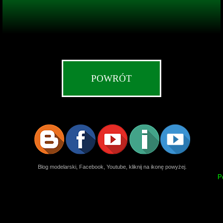
POWRÓT
Blog modelarski, Facebook, Youtube, kliknij na ikonę powyżej.
P