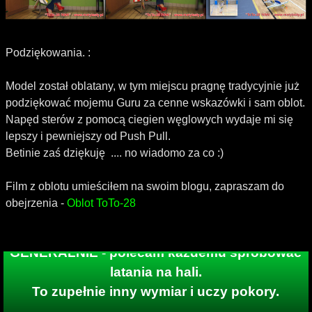
Podziękowania. :
Model został oblatany, w tym miejscu pragnę tradycyjnie już
podziękować mojemu Guru za cenne wskazówki i sam oblot.
Napęd sterów z pomocą ciegien węglowych wydaje mi się
lepszy i pewniejszy od Push Pull.
Betinie zaś dziękuję .... no wiadomo za co :)
Film z oblotu umieściłem na swoim blogu, zapraszam do
obejrzenia -
Oblot ToTo-28
GENERALNIE - polecam każdemu spróbować
latania na hali.
To zupełnie inny wymiar i uczy pokory.