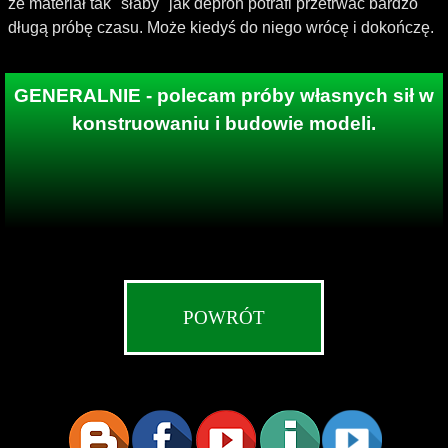
że materiał tak "słaby" jak depron potrafi przetrwać bardzo
długą próbę czasu. Może kiedyś do niego wrócę i dokończę.
GENERALNIE - polecam próby własnych sił w
konstruowaniu i budowie modeli.
POWRÓT